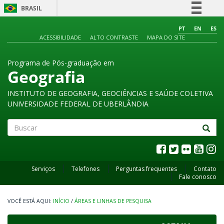
BRASIL
Simplifique!
PT
EN
ES
ACESSIBILIDADE
ALTO CONTRASTE
MAPA DO SITE
Comunica BR
Participe
Programa de Pós-graduação em
Acesso à informação
Geografia
Legislação
INSTITUTO DE GEOGRAFIA, GEOCIÊNCIAS E SAÚDE COLETIVA
Canais
UNIVERSIDADE FEDERAL DE UBERLÂNDIA
Buscar
Serviços
Telefones
Perguntas frequentes
Contato
Fale conosco
INÍCIO
/
ÁREAS E LINHAS DE PESQUISA