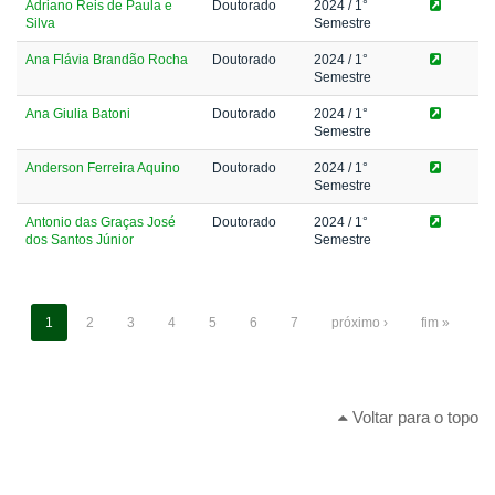
Adriano Reis de Paula e
Doutorado
2024
/ 1°
Silva
Semestre
Ana Flávia Brandão Rocha
Doutorado
2024
/ 1°
Semestre
Ana Giulia Batoni
Doutorado
2024
/ 1°
Semestre
Anderson Ferreira Aquino
Doutorado
2024
/ 1°
Semestre
Antonio das Graças José
Doutorado
2024
/ 1°
dos Santos Júnior
Semestre
1
2
3
4
5
6
7
próximo ›
fim »
Voltar para o topo