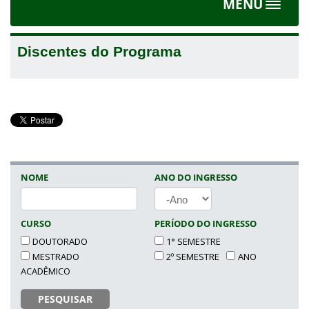
MENU
Toggle
navigat
Discentes do Programa
NOME
ANO DO INGRESSO
ANO
CURSO
PERÍODO DO INGRESSO
DOUTORADO
1° SEMESTRE
MESTRADO
2º SEMESTRE
ANO
ACADÊMICO
PESQUISAR