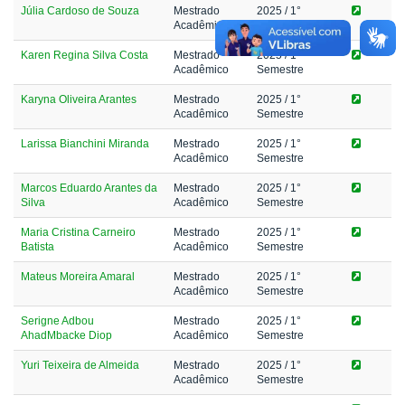
Júlia Cardoso de Souza
Mestrado
2025
/ 1°
Acadêmico
Semestre
Karen Regina Silva Costa
Mestrado
2025
/ 1°
Acadêmico
Semestre
Karyna Oliveira Arantes
Mestrado
2025
/ 1°
Acadêmico
Semestre
Larissa Bianchini Miranda
Mestrado
2025
/ 1°
Acadêmico
Semestre
Marcos Eduardo Arantes da
Mestrado
2025
/ 1°
Silva
Acadêmico
Semestre
Maria Cristina Carneiro
Mestrado
2025
/ 1°
Batista
Acadêmico
Semestre
Mateus Moreira Amaral
Mestrado
2025
/ 1°
Acadêmico
Semestre
Serigne Adbou
Mestrado
2025
/ 1°
AhadMbacke Diop
Acadêmico
Semestre
Yuri Teixeira de Almeida
Mestrado
2025
/ 1°
Acadêmico
Semestre