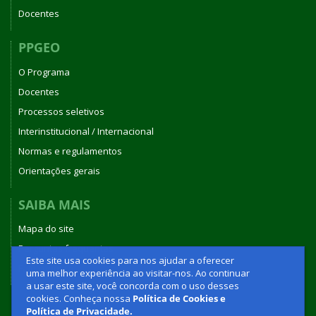
Docentes
PPGEO
O Programa
Docentes
Processos seletivos
Interinstitucional / Internacional
Normas e regulamentos
Orientações gerais
SAIBA MAIS
Mapa do site
Perguntas frequentes
Este site usa cookies para nos ajudar a oferecer
Fale conosco
uma melhor experiência ao visitar-nos. Ao continuar
a usar este site, você concorda com o uso desses
cookies. Conheça nossa
Política de Cookies e
Política de Privacidade.