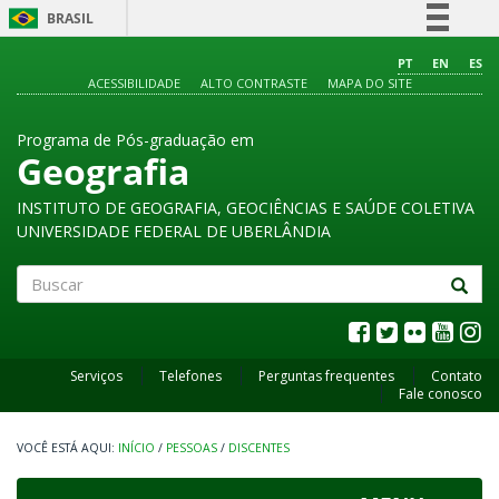
BRASIL
Simplifique!
PT
EN
ES
ACESSIBILIDADE
ALTO CONTRASTE
MAPA DO SITE
Comunica BR
Participe
Programa de Pós-graduação em
Acesso à informação
Geografia
Legislação
INSTITUTO DE GEOGRAFIA, GEOCIÊNCIAS E SAÚDE COLETIVA
Canais
UNIVERSIDADE FEDERAL DE UBERLÂNDIA
Buscar
Serviços
Telefones
Perguntas frequentes
Contato
Fale conosco
INÍCIO
/
PESSOAS
/
DISCENTES