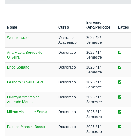
Ingresso
Nome
Curso
(Ano/Período)
Lattes
Wencie Israel
Mestrado
2025
/ 2º
Acadêmico
Semestre
Ana Flávia Borges de
Doutorado
2025
/ 1°
Oliveira
Semestre
Érico Soriano
Doutorado
2025
/ 1°
Semestre
Leandro Oliveira Silva
Doutorado
2025
/ 1°
Semestre
Ludmyla Arantes de
Doutorado
2025
/ 1°
Andrade Morais
Semestre
Milena Abadia de Sousa
Doutorado
2025
/ 1°
Semestre
Paloma Mansini Basso
Doutorado
2025
/ 1°
Semestre