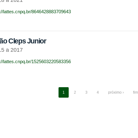
p://lattes.cnpq.br/8646428883709643
ão Cleps Junior
15 a 2017
p://lattes.cnpq.br/1525603220583356
1
2
3
4
próximo ›
fim