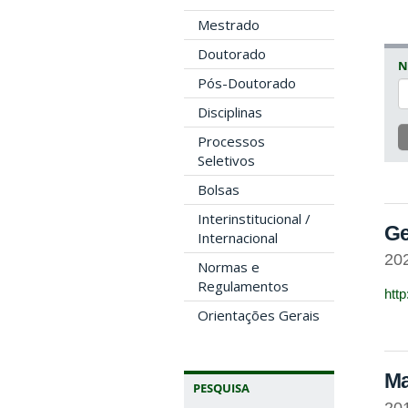
Mestrado
Doutorado
N
Pós-Doutorado
Disciplinas
Processos
Seletivos
Bolsas
Interinstitucional /
Ge
Internacional
20
Normas e
Regulamentos
htt
Orientações Gerais
Ma
PESQUISA
20