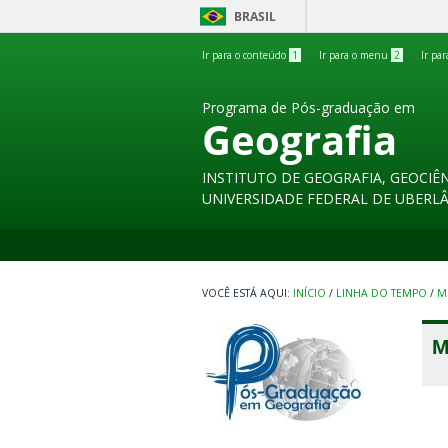
BRASIL
Ir para o conteúdo
1
Ir para o menu
2
Ir pa
Programa de Pós-graduação em
Geografia
INSTITUTO DE GEOGRAFIA, GEOCIÊN
UNIVERSIDADE FEDERAL DE UBERL
INÍCIO
/
LINHA DO TEMPO
/
M
M