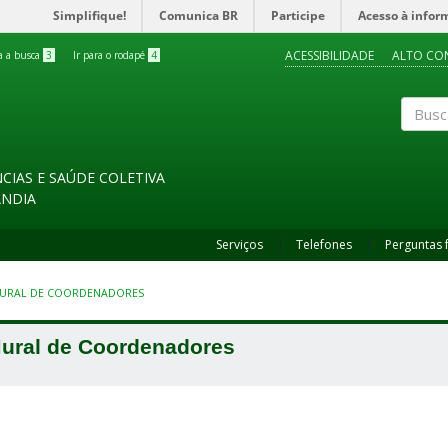
Simplifique!
Comunica BR
Participe
Acesso à infor
ACESSIBILIDADE
ALTO CO
ra a busca
3
Ir para o rodapé
4
Buscar
CIAS E SAÚDE COLETIVA
ÂNDIA
Serviços
Telefones
Perguntas 
URAL DE COORDENADORES
ural de Coordenadores