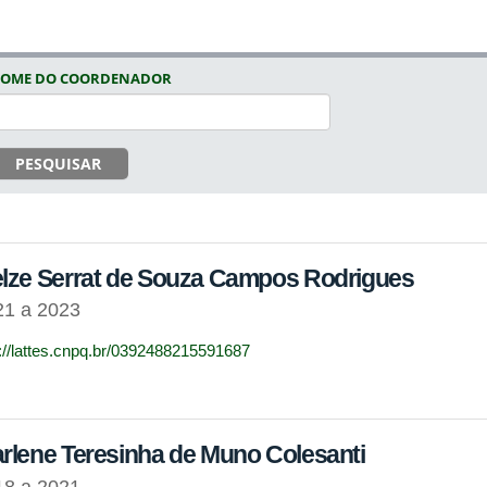
OME DO COORDENADOR
PESQUISAR
lze Serrat de Souza Campos Rodrigues
21 a 2023
p://lattes.cnpq.br/0392488215591687
rlene Teresinha de Muno Colesanti
18 a 2021