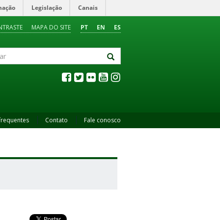
mação
Legislação
Canais
NTRASTE
MAPA DO SITE
PT
EN
ES
frequentes
Contato
Fale conosco