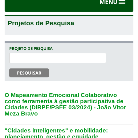
MENU
Toggle
navigat
Projetos de Pesquisa
PROJETO DE PESQUISA
PESQUISAR
O Mapeamento Emocional Colaborativo
como ferramenta à gestão participativa de
Cidades (DIRPE/PSFE 03/2024) - João Vitor
Meza Bravo
"Cidades inteligentes" e mobilidade:
planejamento, gestão e equidade