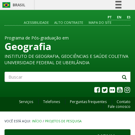
BRASIL
Simplifique!
PT
EN
ES
ACESSIBILIDADE
ALTO CONTRASTE
MAPA DO SITE
Comunica BR
Participe
Programa de Pós-graduação em
Acesso à informação
Geografia
Legislação
INSTITUTO DE GEOGRAFIA, GEOCIÊNCIAS E SAÚDE COLETIVA
Canais
UNIVERSIDADE FEDERAL DE UBERLÂNDIA
Buscar
Serviços
Telefones
Perguntas frequentes
Contato
Fale conosco
INÍCIO
/
PROJETOS DE PESQUISA