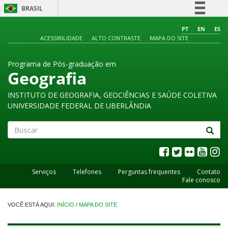
BRASIL
Simplifique!
PT
EN
ES
ACESSIBILIDADE
ALTO CONTRASTE
MAPA DO SITE
Comunica BR
Participe
Programa de Pós-graduação em
Acesso à informação
Geografia
Legislação
INSTITUTO DE GEOGRAFIA, GEOCIÊNCIAS E SAÚDE COLETIVA
Canais
UNIVERSIDADE FEDERAL DE UBERLÂNDIA
Buscar
Serviços
Telefones
Perguntas frequentes
Contato
Fale conosco
INÍCIO
/
MAPA DO SITE