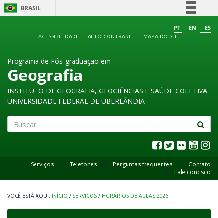
BRASIL
Simplifique!
PT
EN
ES
ACESSIBILIDADE
ALTO CONTRASTE
MAPA DO SITE
Comunica BR
Participe
Programa de Pós-graduação em
Acesso à informação
Geografia
Legislação
INSTITUTO DE GEOGRAFIA, GEOCIÊNCIAS E SAÚDE COLETIVA
Canais
UNIVERSIDADE FEDERAL DE UBERLÂNDIA
Buscar
Serviços
Telefones
Perguntas frequentes
Contato
Fale conosco
INÍCIO
/
SERVICOS
/
HORÁRIOS DE AULAS 2026