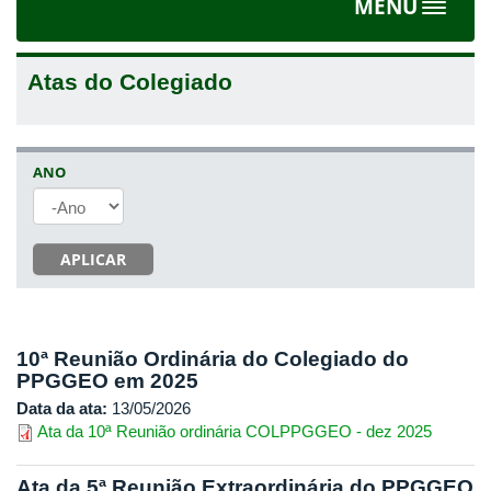
MENU
Toggle
navigat
Atas do Colegiado
ANO
ANO
APLICAR
10ª Reunião Ordinária do Colegiado do
PPGGEO em 2025
Data da ata:
13/05/2026
Ata da 10ª Reunião ordinária COLPPGGEO - dez 2025
Ata da 5ª Reunião Extraordinária do PPGGEO