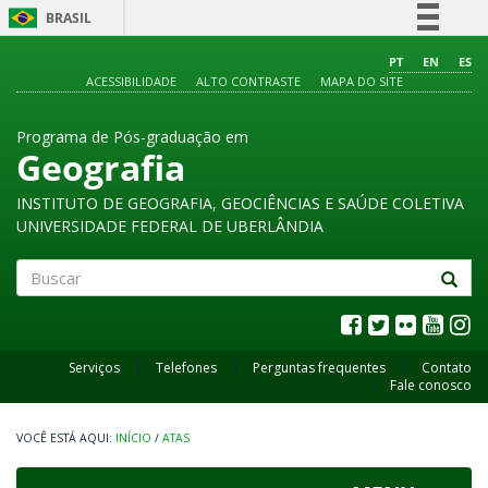
BRASIL
Simplifique!
PT
EN
ES
ACESSIBILIDADE
ALTO CONTRASTE
MAPA DO SITE
Comunica BR
Participe
Programa de Pós-graduação em
Acesso à informação
Geografia
Legislação
INSTITUTO DE GEOGRAFIA, GEOCIÊNCIAS E SAÚDE COLETIVA
Canais
UNIVERSIDADE FEDERAL DE UBERLÂNDIA
Buscar
Serviços
Telefones
Perguntas frequentes
Contato
Fale conosco
INÍCIO
/
ATAS