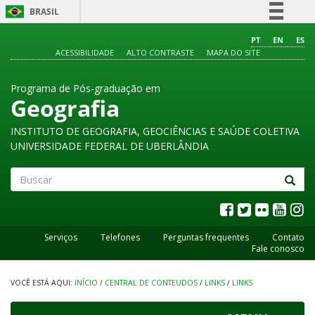
BRASIL
Simplifique!
PT
EN
ES
ACESSIBILIDADE
ALTO CONTRASTE
MAPA DO SITE
Comunica BR
Participe
Programa de Pós-graduação em
Acesso à informação
Geografia
Legislação
INSTITUTO DE GEOGRAFIA, GEOCIÊNCIAS E SAÚDE COLETIVA
Canais
UNIVERSIDADE FEDERAL DE UBERLÂNDIA
Buscar
Serviços
Telefones
Perguntas frequentes
Contato
Fale conosco
INÍCIO
/
CENTRAL DE CONTEUDOS
/
LINKS
/
LINKS