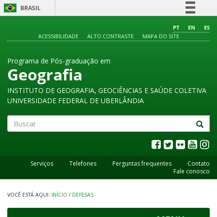
BRASIL
Simplifique!
PT
EN
ES
ACESSIBILIDADE
ALTO CONTRASTE
MAPA DO SITE
Comunica BR
Participe
Programa de Pós-graduação em
Acesso à informação
Geografia
Legislação
INSTITUTO DE GEOGRAFIA, GEOCIÊNCIAS E SAÚDE COLETIVA
Canais
UNIVERSIDADE FEDERAL DE UBERLÂNDIA
Buscar
Serviços
Telefones
Perguntas frequentes
Contato
Fale conosco
INÍCIO
/
DEFESAS