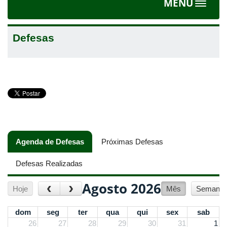
MENU
Toggle
navigat
Defesas
Agenda de Defesas
(aba ativa)
Próximas Defesas
Defesas Realizadas
Agosto 2026
‹
›
Hoje
Mês
Semana
dom
seg
ter
qua
qui
sex
sab
26
27
28
29
30
31
1