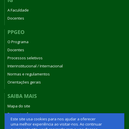
IG
A Faculdade
Docentes
PPGEO
O Programa
Docentes
Processos seletivos
Interinstitucional / Internacional
Normas e regulamentos
Orientações gerais
SAIBA MAIS
Mapa do site
Perguntas frequentes
Este site usa cookies para nos ajudar a oferecer
Fale conosco
uma melhor experiência ao visitar-nos. Ao continuar