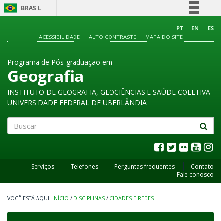
BRASIL
Simplifique!
PT
EN
ES
ACESSIBILIDADE
ALTO CONTRASTE
MAPA DO SITE
Comunica BR
Participe
Programa de Pós-graduação em
Acesso à informação
Geografia
Legislação
INSTITUTO DE GEOGRAFIA, GEOCIÊNCIAS E SAÚDE COLETIVA
Canais
UNIVERSIDADE FEDERAL DE UBERLÂNDIA
Buscar
Serviços
Telefones
Perguntas frequentes
Contato
Fale conosco
INÍCIO
/
DISCIPLINAS
/
CIDADES E REDES