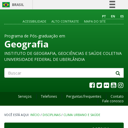
BRASIL
Simplifique!
PT
EN
ES
ACESSIBILIDADE
ALTO CONTRASTE
MAPA DO SITE
Comunica BR
Participe
Programa de Pós-graduação em
Acesso à informação
Geografia
Legislação
INSTITUTO DE GEOGRAFIA, GEOCIÊNCIAS E SAÚDE COLETIVA
Canais
UNIVERSIDADE FEDERAL DE UBERLÂNDIA
Buscar
Serviços
Telefones
Perguntas frequentes
Contato
Fale conosco
INÍCIO
/
DISCIPLINAS
/
CLIMA URBANO E SAÚDE