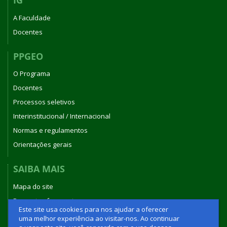
IG
A Faculdade
Docentes
PPGEO
O Programa
Docentes
Processos seletivos
Interinstitucional / Internacional
Normas e regulamentos
Orientações gerais
SAIBA MAIS
Mapa do site
Perguntas frequentes
Este site usa cookies para nos ajudar a oferecer
Fale conosco
uma melhor experiência ao visitar-nos. Ao continuar