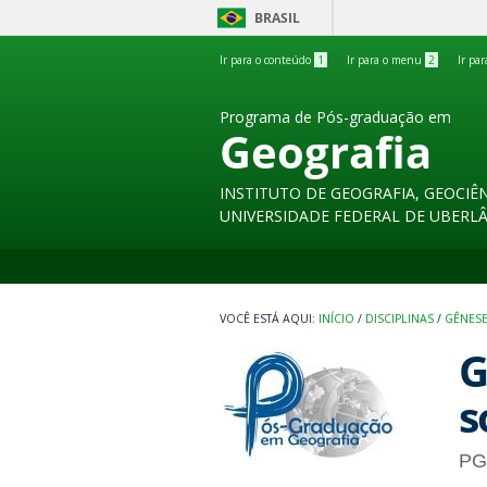
BRASIL
Ir para o conteúdo
1
Ir para o menu
2
Ir pa
Programa de Pós-graduação em
Geografia
INSTITUTO DE GEOGRAFIA, GEOCIÊN
UNIVERSIDADE FEDERAL DE UBERL
INÍCIO
/
DISCIPLINAS
/
GÊNESE
G
s
PG