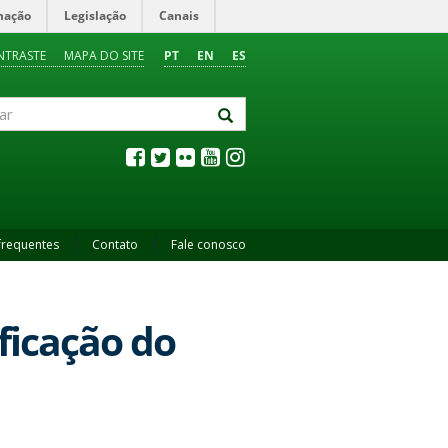
mação
Legislação
Canais
NTRASTE
MAPA DO SITE
PT
EN
ES
frequentes
Contato
Fale conosco
ficação do