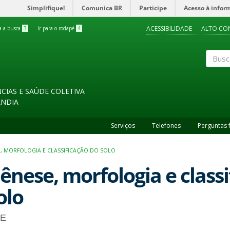
Simplifique!
Comunica BR
Participe
Acesso à infor
ACESSIBILIDADE
ALTO CO
ra a busca
3
Ir para o rodapé
4
Buscar
CIAS E SAÚDE COLETIVA
ÂNDIA
Serviços
Telefones
Perguntas 
, MORFOLOGIA E CLASSIFICAÇÃO DO SOLO
ênese, morfologia e classi
olo
E