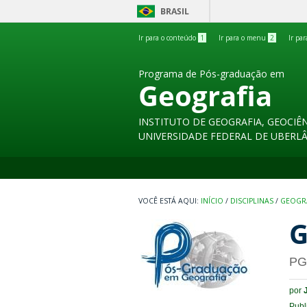
BRASIL
Ir para o conteúdo
1
Ir para o menu
2
Ir pa
Programa de Pós-graduação em
Geografia
INSTITUTO DE GEOGRAFIA, GEOCIÊN
UNIVERSIDADE FEDERAL DE UBERL
INÍCIO
/
DISCIPLINAS
/
GEOGRA
G
PG
por
Publ