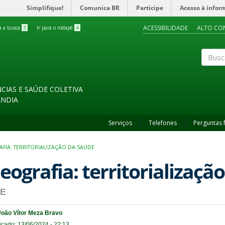
Simplifique!
Comunica BR
Participe
Acesso à infor
ACESSIBILIDADE
ALTO CO
ra a busca
3
Ir para o rodapé
4
Buscar
CIAS E SAÚDE COLETIVA
ÂNDIA
Serviços
Telefones
Perguntas 
FIA: TERRITORIALIZAÇÃO DA SAÚDE
eografia: territorializaçã
E
João Vítor Meza Bravo
icado: 13/06/2024 - 22:13