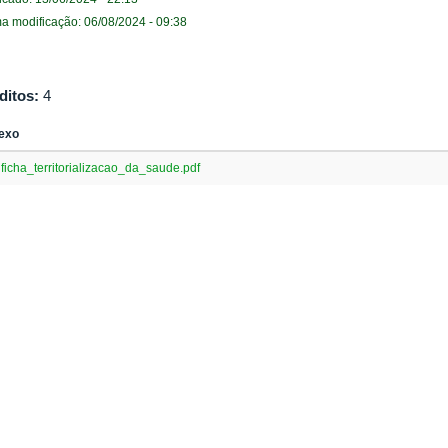
ma modificação: 06/08/2024 - 09:38
ditos:
4
exo
ficha_territorializacao_da_saude.pdf