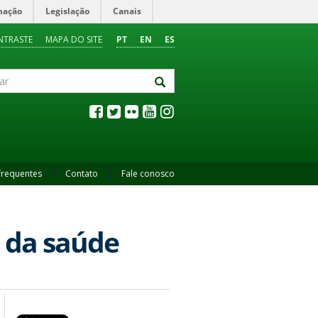
mação
Legislação
Canais
NTRASTE
MAPA DO SITE
PT
EN
ES
frequentes
Contato
Fale conosco
o da saúde