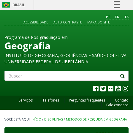
BRASIL
Simplifique!
PT
EN
ES
ACESSIBILIDADE
ALTO CONTRASTE
MAPA DO SITE
Comunica BR
Participe
Programa de Pós-graduação em
Acesso à informação
Geografia
Legislação
INSTITUTO DE GEOGRAFIA, GEOCIÊNCIAS E SAÚDE COLETIVA
Canais
UNIVERSIDADE FEDERAL DE UBERLÂNDIA
Buscar
Serviços
Telefones
Perguntas frequentes
Contato
Fale conosco
INÍCIO
/
DISCIPLINAS
/
MÉTODOS DE PESQUISA EM GEOGRAFIA