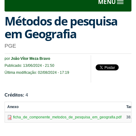
MENU
Toggle
navigat
Métodos de pesquisa
em Geografia
PGE
por
João Vítor Meza Bravo
Publicado: 13/06/2024 - 21:50
Última modificação: 02/08/2024 - 17:19
Créditos:
4
Anexo
Tama
ficha_de_componente_metodos_de_pesquisa_em_geografia.pdf
38.23