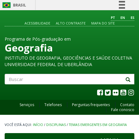
BRASIL
Simplifique!
PT
EN
ES
ACESSIBILIDADE
ALTO CONTRASTE
MAPA DO SITE
Comunica BR
Participe
Programa de Pós-graduação em
Acesso à informação
Geografia
Legislação
INSTITUTO DE GEOGRAFIA, GEOCIÊNCIAS E SAÚDE COLETIVA
Canais
UNIVERSIDADE FEDERAL DE UBERLÂNDIA
Buscar
Serviços
Telefones
Perguntas frequentes
Contato
Fale conosco
INÍCIO
/
DISCIPLINAS
/
TEMAS EMERGENTES EM GEOGRAFIA