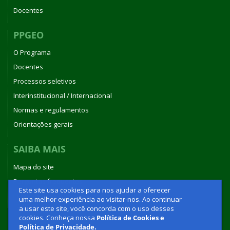
Docentes
PPGEO
O Programa
Docentes
Processos seletivos
Interinstitucional / Internacional
Normas e regulamentos
Orientações gerais
SAIBA MAIS
Mapa do site
Perguntas frequentes
Este site usa cookies para nos ajudar a oferecer
Fale conosco
uma melhor experiência ao visitar-nos. Ao continuar
a usar este site, você concorda com o uso desses
cookies. Conheça nossa
Política de Cookies e
Política de Privacidade.