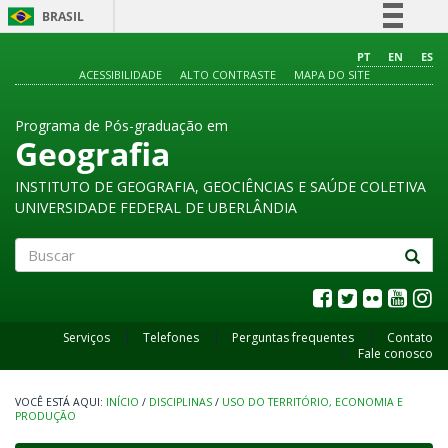
BRASIL
Simplifique!
PT
EN
ES
ACESSIBILIDADE
ALTO CONTRASTE
MAPA DO SITE
Comunica BR
Participe
Programa de Pós-graduação em
Acesso à informação
Geografia
Legislação
INSTITUTO DE GEOGRAFIA, GEOCIÊNCIAS E SAÚDE COLETIVA
Canais
UNIVERSIDADE FEDERAL DE UBERLÂNDIA
Buscar
Serviços
Telefones
Perguntas frequentes
Contato
Fale conosco
INÍCIO
/
DISCIPLINAS
/
USO DO TERRITÓRIO, ECONOMIA E
PRODUÇÃO