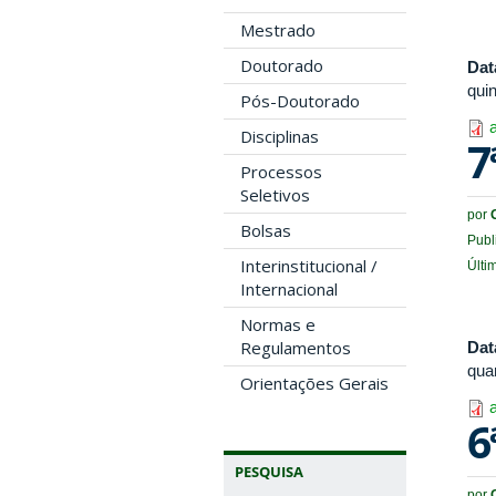
Mestrado
Doutorado
Dat
quin
Pós-Doutorado
Disciplinas
7
Processos
Seletivos
por
Bolsas
Publ
Interinstitucional /
Últi
Internacional
Normas e
Regulamentos
Dat
quar
Orientações Gerais
6
PESQUISA
por