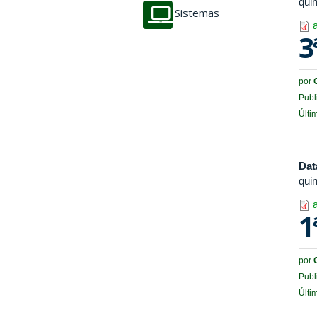
quin
Sistemas
3
por
Publ
Últi
Dat
quin
1
por
Publ
Últi