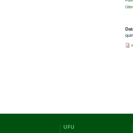
Publ
Últi
Dat
quin
UFU