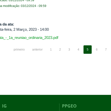
icado: 03/12/2024 - 09:59
ma modificação: 03/12/2024 - 09:59
a da ata:
ta-feira, 2 Março, 2023 - 14:00
ata_-_1a_reuniao_ordinaria_2023.pdf
primeiro
anterior
1
2
3
4
5
6
7
IG
PPGEO