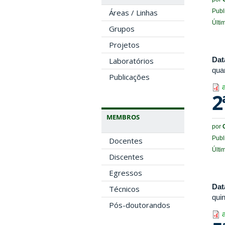
Áreas / Linhas
Publ
Últi
Grupos
Projetos
Dat
Laboratórios
qua
Publicações
2
MEMBROS
por
Publ
Docentes
Últi
Discentes
Egressos
Dat
Técnicos
quin
Pós-doutorandos