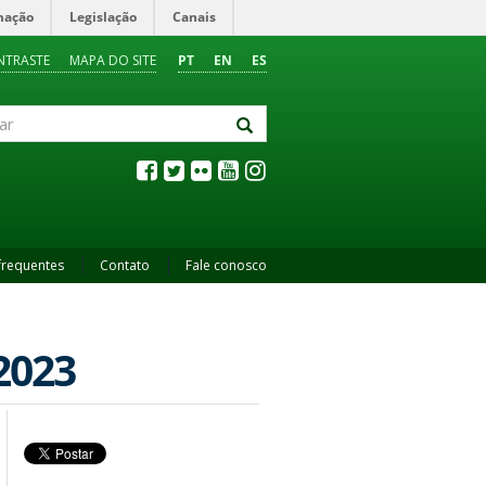
mação
Legislação
Canais
NTRASTE
MAPA DO SITE
PT
EN
ES
frequentes
Contato
Fale conosco
2023