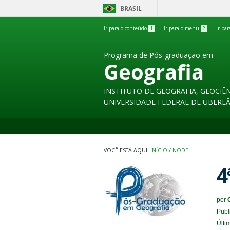
BRASIL
Ir para o conteúdo
1
Ir para o menu
2
Ir pa
Programa de Pós-graduação em
Geografia
INSTITUTO DE GEOGRAFIA, GEOCIÊN
UNIVERSIDADE FEDERAL DE UBERL
INÍCIO
/
NODE
4
por
Publ
Últi