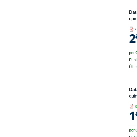
Dat
quin
2
por
Publ
Últi
Dat
quin
1
por