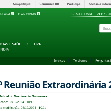
Simplifique!
Comunica BR
Participe
Acesso à infor
ACESSIBILIDADE
ALTO CO
ra a busca
3
Ir para o rodapé
4
Buscar
CIAS E SAÚDE COLETIVA
ÂNDIA
Serviços
Telefones
Perguntas 
ª Reunião Extraordinária 
Gabriel do Nascimento Guimaraes
icado: 03/12/2024 - 10:11
ma modificação: 03/12/2024 - 10:11