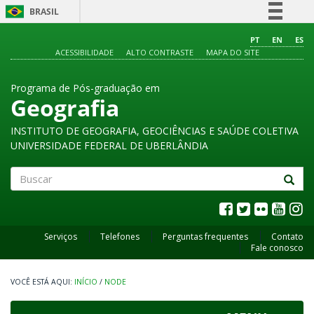
BRASIL
Simplifique!
PT
EN
ES
ACESSIBILIDADE
ALTO CONTRASTE
MAPA DO SITE
Comunica BR
Participe
Programa de Pós-graduação em
Acesso à informação
Geografia
Legislação
INSTITUTO DE GEOGRAFIA, GEOCIÊNCIAS E SAÚDE COLETIVA
Canais
UNIVERSIDADE FEDERAL DE UBERLÂNDIA
Buscar
Serviços
Telefones
Perguntas frequentes
Contato
Fale conosco
INÍCIO
/
NODE