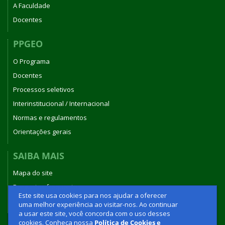
A Faculdade
Docentes
PPGEO
O Programa
Docentes
Processos seletivos
Interinstitucional / Internacional
Normas e regulamentos
Orientações gerais
SAIBA MAIS
Mapa do site
Perguntas frequentes
Este site usa cookies para nos ajudar a oferecer
Fale conosco
uma melhor experiência ao visitar-nos. Ao continuar
a usar este site, você concorda com o uso desses
cookies. Conheça nossa
Política de Cookies e