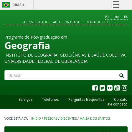
BRASIL
Simplifique!
PT
EN
ES
ACESSIBILIDADE
ALTO CONTRASTE
MAPA DO SITE
Comunica BR
Participe
Programa de Pós-graduação em
Acesso à informação
Geografia
Legislação
INSTITUTO DE GEOGRAFIA, GEOCIÊNCIAS E SAÚDE COLETIVA
Canais
UNIVERSIDADE FEDERAL DE UBERLÂNDIA
Buscar
Serviços
Telefones
Perguntas frequentes
Contato
Fale conosco
INÍCIO
/
PESSOAS
/
DISCENTES
/
MAISA DOS SANTOS