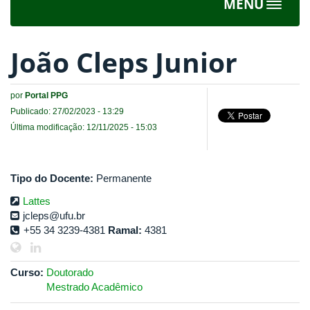
MENU
Toggle
navigat
João Cleps Junior
por
Portal PPG
Publicado: 27/02/2023 - 13:29
Última modificação: 12/11/2025 - 15:03
Tipo do Docente:
Permanente
Lattes
jcleps@ufu.br
+55 34 3239-4381
Ramal:
4381
Curso:
Doutorado
Mestrado Acadêmico