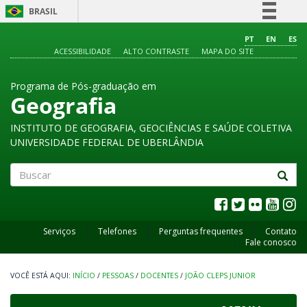
BRASIL
Simplifique!
PT
EN
ES
ACESSIBILIDADE
ALTO CONTRASTE
MAPA DO SITE
Comunica BR
Participe
Programa de Pós-graduação em
Acesso à informação
Geografia
Legislação
INSTITUTO DE GEOGRAFIA, GEOCIÊNCIAS E SAÚDE COLETIVA
Canais
UNIVERSIDADE FEDERAL DE UBERLÂNDIA
Buscar
Serviços
Telefones
Perguntas frequentes
Contato
Fale conosco
INÍCIO
/
PESSOAS
/
DOCENTES
/
JOÃO CLEPS JUNIOR