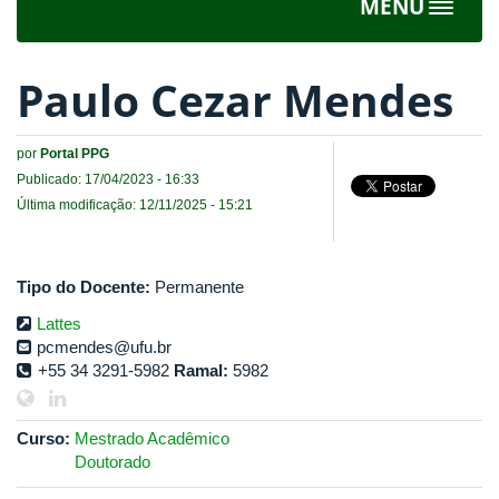
MENU
Toggle
navigat
Paulo Cezar Mendes
por
Portal PPG
Publicado: 17/04/2023 - 16:33
Última modificação: 12/11/2025 - 15:21
Tipo do Docente:
Permanente
Lattes
pcmendes@ufu.br
+55 34 3291-5982
Ramal:
5982
Curso:
Mestrado Acadêmico
Doutorado