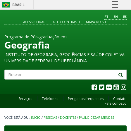
BRASIL
Simplifique!
PT
EN
ES
ACESSIBILIDADE
ALTO CONTRASTE
MAPA DO SITE
Comunica BR
Participe
Programa de Pós-graduação em
Acesso à informação
Geografia
Legislação
INSTITUTO DE GEOGRAFIA, GEOCIÊNCIAS E SAÚDE COLETIVA
Canais
UNIVERSIDADE FEDERAL DE UBERLÂNDIA
Buscar
Serviços
Telefones
Perguntas frequentes
Contato
Fale conosco
INÍCIO
/
PESSOAS
/
DOCENTES
/
PAULO CEZAR MENDES