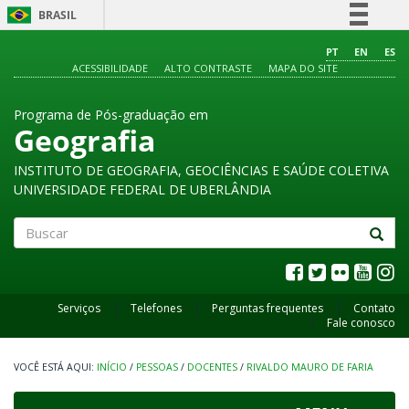
BRASIL
Simplifique!
PT
EN
ES
ACESSIBILIDADE
ALTO CONTRASTE
MAPA DO SITE
Comunica BR
Participe
Programa de Pós-graduação em
Acesso à informação
Geografia
Legislação
INSTITUTO DE GEOGRAFIA, GEOCIÊNCIAS E SAÚDE COLETIVA
Canais
UNIVERSIDADE FEDERAL DE UBERLÂNDIA
Buscar
Serviços
Telefones
Perguntas frequentes
Contato
Fale conosco
INÍCIO
/
PESSOAS
/
DOCENTES
/
RIVALDO MAURO DE FARIA