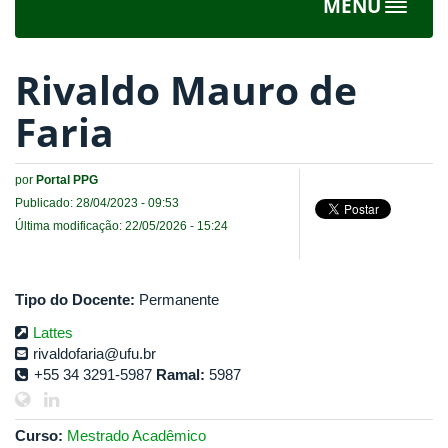
MENU
Toggle
navigat
Rivaldo Mauro de
Faria
por
Portal PPG
Publicado: 28/04/2023 - 09:53
Última modificação: 22/05/2026 - 15:24
Tipo do Docente:
Permanente
Lattes
rivaldofaria@ufu.br
+55 34 3291-5987
Ramal:
5987
Curso:
Mestrado Acadêmico