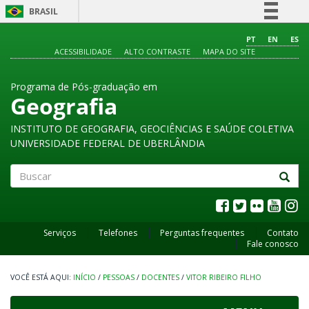
BRASIL
Simplifique!
PT
EN
ES
ACESSIBILIDADE
ALTO CONTRASTE
MAPA DO SITE
Comunica BR
Participe
Programa de Pós-graduação em
Acesso à informação
Geografia
Legislação
INSTITUTO DE GEOGRAFIA, GEOCIÊNCIAS E SAÚDE COLETIVA
Canais
UNIVERSIDADE FEDERAL DE UBERLÂNDIA
Buscar
Serviços
Telefones
Perguntas frequentes
Contato
Fale conosco
INÍCIO
/
PESSOAS
/
DOCENTES
/
VITOR RIBEIRO FILHO