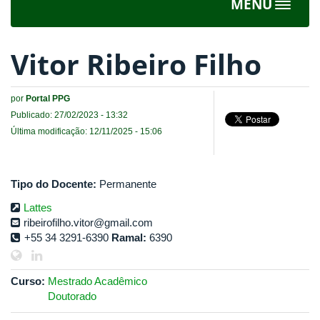
MENU
Toggle
navigat
Vitor Ribeiro Filho
por
Portal PPG
Publicado: 27/02/2023 - 13:32
Última modificação: 12/11/2025 - 15:06
Tipo do Docente:
Permanente
Lattes
ribeirofilho.vitor@gmail.com
+55 34 3291-6390
Ramal:
6390
Curso:
Mestrado Acadêmico
Doutorado