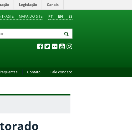
mação
Legislação
Canais
NTRASTE
MAPA DO SITE
PT
EN
ES
frequentes
Contato
Fale conosco
utorado