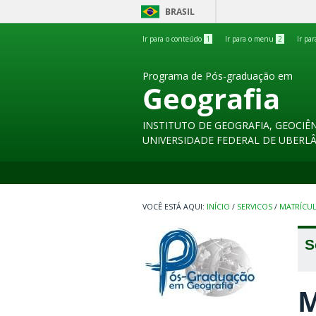
BRASIL
Ir para o conteúdo
1
Ir para o menu
2
Ir pa
Programa de Pós-graduação em
Geografia
INSTITUTO DE GEOGRAFIA, GEOCIÊN
UNIVERSIDADE FEDERAL DE UBERL
INÍCIO
/
SERVICOS
/
MATRÍCUL
S
M