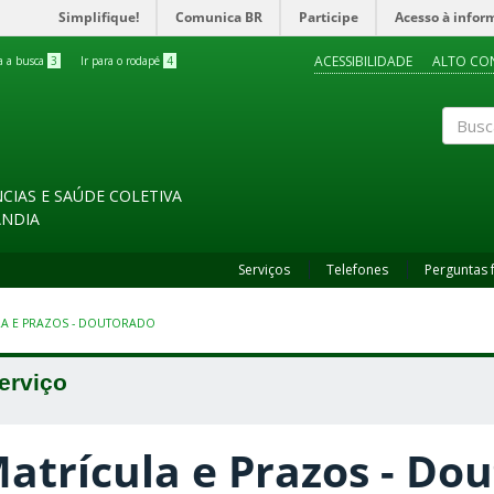
Simplifique!
Comunica BR
Participe
Acesso à infor
ACESSIBILIDADE
ALTO CO
ra a busca
3
Ir para o rodapé
4
Buscar
CIAS E SAÚDE COLETIVA
ÂNDIA
Serviços
Telefones
Perguntas 
A E PRAZOS - DOUTORADO
erviço
atrícula e Prazos - Do