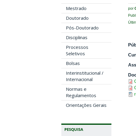
Mestrado
por
Publ
Doutorado
Últi
Pós-Doutorado
Disciplinas
Púb
Processos
Seletivos
Cur
Bolsas
Ass
Interinstitucional /
Do
Internacional
Normas e
Regulamentos
Orientações Gerais
PESQUISA