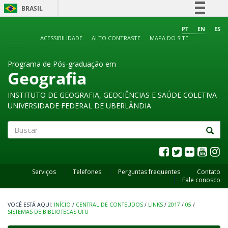
BRASIL
Simplifique!
PT
EN
ES
ACESSIBILIDADE
ALTO CONTRASTE
MAPA DO SITE
Comunica BR
Participe
Programa de Pós-graduação em
Acesso à informação
Geografia
Legislação
INSTITUTO DE GEOGRAFIA, GEOCIÊNCIAS E SAÚDE COLETIVA
Canais
UNIVERSIDADE FEDERAL DE UBERLÂNDIA
Buscar
Serviços
Telefones
Perguntas frequentes
Contato
Fale conosco
INÍCIO
/
CENTRAL DE CONTEUDOS
/
LINKS
/
2017
/
05
/
SISTEMAS DE BIBLIOTECAS UFU