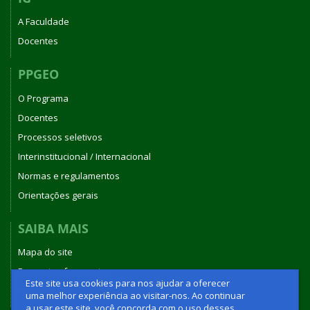
A Faculdade
Docentes
PPGEO
O Programa
Docentes
Processos seletivos
Interinstitucional / Internacional
Normas e regulamentos
Orientações gerais
SAIBA MAIS
Mapa do site
Perguntas frequentes
Este site usa cookies para nos ajudar a oferecer
Fale conosco
uma melhor experiência ao visitar-nos. Ao continuar
a usar este site, você concorda com o uso desses