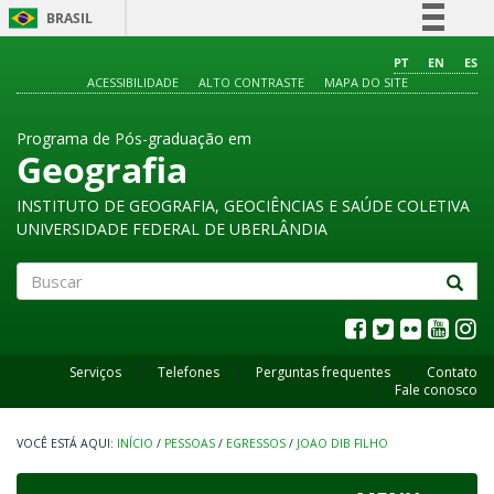
BRASIL
Simplifique!
PT
EN
ES
ACESSIBILIDADE
ALTO CONTRASTE
MAPA DO SITE
Comunica BR
Participe
Programa de Pós-graduação em
Acesso à informação
Geografia
Legislação
INSTITUTO DE GEOGRAFIA, GEOCIÊNCIAS E SAÚDE COLETIVA
Canais
UNIVERSIDADE FEDERAL DE UBERLÂNDIA
Buscar
Serviços
Telefones
Perguntas frequentes
Contato
Fale conosco
INÍCIO
/
PESSOAS
/
EGRESSOS
/
JOAO DIB FILHO