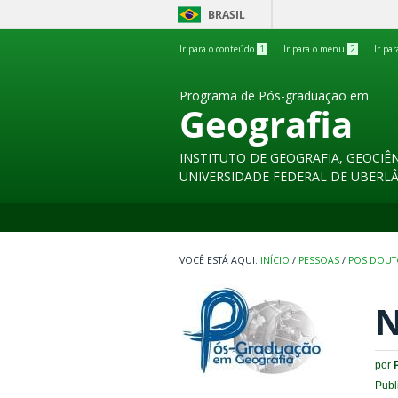
BRASIL
Ir para o conteúdo
1
Ir para o menu
2
Ir pa
Programa de Pós-graduação em
Geografia
INSTITUTO DE GEOGRAFIA, GEOCIÊN
UNIVERSIDADE FEDERAL DE UBERL
INÍCIO
/
PESSOAS
/
POS DOU
N
por
Publ