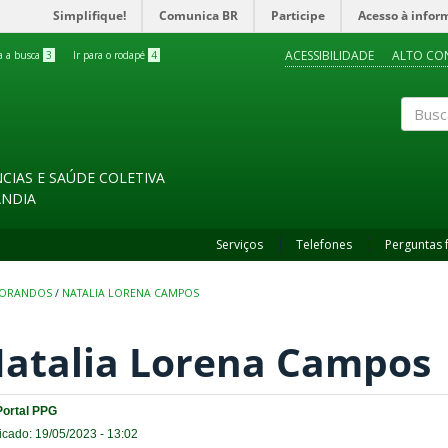
Simplifique!
Comunica BR
Participe
Acesso à infor
ACESSIBILIDADE
ALTO CO
ra a busca
3
Ir para o rodapé
4
Buscar
CIAS E SAÚDE COLETIVA
ÂNDIA
Serviços
Telefones
Perguntas 
TORANDOS
/
NATALIA LORENA CAMPOS
atalia Lorena Campos
Portal PPG
icado: 19/05/2023 - 13:02