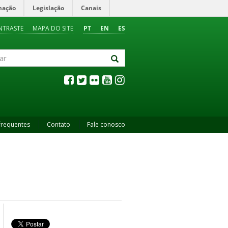
mação
Legislação
Canais
NTRASTE
MAPA DO SITE
PT
EN
ES
frequentes
Contato
Fale conosco