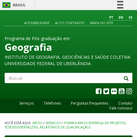
BRASIL
Simplifique!
PT
EN
ES
ACESSIBILIDADE
ALTO CONTRASTE
MAPA DO SITE
Comunica BR
Participe
Programa de Pós-graduação em
Acesso à informação
Geografia
Legislação
INSTITUTO DE GEOGRAFIA, GEOCIÊNCIAS E SAÚDE COLETIVA
Canais
UNIVERSIDADE FEDERAL DE UBERLÂNDIA
Buscar
Serviços
Telefones
Perguntas frequentes
Contato
Fale conosco
INÍCIO
/
SERVICOS
/
FORMULÁRIOS (ENTREGA DE PROJETOS,
TESES/DISSERTAÇÕES, RELATÓRIOS DE QUALIFICAÇÃO)